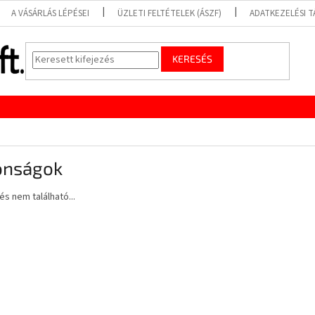
A VÁSÁRLÁS LÉPÉSEI
ÜZLETI FELTÉTELEK (ÁSZF)
ADATKEZELÉSI 
KERESÉS
onságok
s nem található...