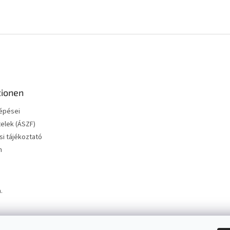
tionen
lépései
telek (ÁSZF)
i tájékoztató
m
.