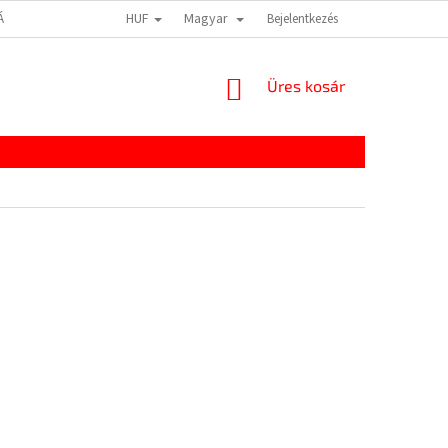
HUF
Magyar
TÁJÉKOZTATÓ
IMPRESSZUM
Bejelentkezés
KOSÁR
Üres kosár