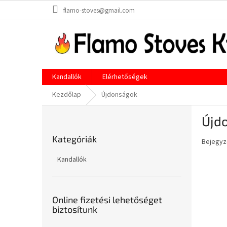
Ugrás
flamo-stoves@gmail.com
a
fő
tartalomhoz
Kandallók
Elérhetőségek
Kezdőlap
Újdonságok
O
Újd
l
Kategóriák
d
Kategóriák
átugrása
Bejegyzé
a
l
Kandallók
s
ó
p
a
Online fizetési lehetőséget
biztosítunk
n
e