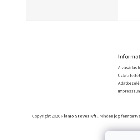
l
L
á
b
l
é
Informa
c
A vásárlás 
Üzleti felté
Adatkezelés
Impresszu
Copyright 2026
Flamo Stoves Kft.
. Minden jog fenntartva