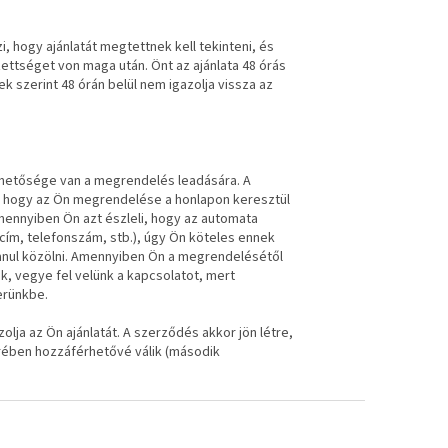
hogy ajánlatát megtettnek kell tekinteni, és
ezettséget von maga után. Önt az ajánlata 48 órás
ek szerint 48 órán belül nem igazolja vissza az
ehetősége van a megrendelés leadására. A
i, hogy az Ön megrendelése a honlapon keresztül
mennyiben Ön azt észleli, hogy az automata
i cím, telefonszám, stb.), úgy Ön köteles ennek
lanul közölni. Amennyiben Ön a megrendelésétől
k, vegye fel velünk a kapcsolatot, mert
erünkbe.
lja az Ön ajánlatát. A szerződés akkor jön létre,
erében hozzáférhetővé válik (második