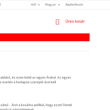
HUF
Magyar
TÁJÉKOZTATÓ
IMPRESSZUM
Bejelentkezés
KOSÁR
Üres kosár
saládot, és ezen belül az egyes Árukat. Az egyes
ás esetén a honlapon szereplő árat kell
számú - Árut a kosárba anélkül, hogy ezzel Önnek
minősül ajánlattételnek.