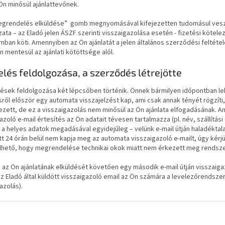
Ön minősül ajánlattevőnek.
grendelés elküldése
” gomb megnyomásával kifejezetten tudomásul veszi, 
zata – az Eladó jelen ÁSZF szerinti visszaigazolása esetén - fizetési kötel
mban köti. Amennyiben az Ön ajánlatát a jelen általános szerződési feltétel
n mentesül az ajánlati kötöttsége alól.
lés feldolgozása, a szerződés létrejötte
lések feldolgozása két lépcsőben történik. Önnek bármilyen időpontban l
ről először egy automata visszajelzést kap, ami csak annak tényét rögzít
ett, de ez a visszaigazolás nem minősül az Ön ajánlata elfogadásának. A
azoló e-mail értesítés az Ön adatait tévesen tartalmazza (pl. név, szállítás
 a helyes adatok megadásával egyidejűleg – velünk e-mail útján haladékta
t 24 órán belül nem kapja meg az automata visszaigazoló e-mailt, úgy kérjü
lhető, hogy megrendelése technikai okok miatt nem érkezett meg rendsz
 az Ön ajánlatának elküldését követően egy második e-mail útján visszaigazo
z Eladó által küldött visszaigazoló email az Ön számára a levelezőrendsz
azolás).