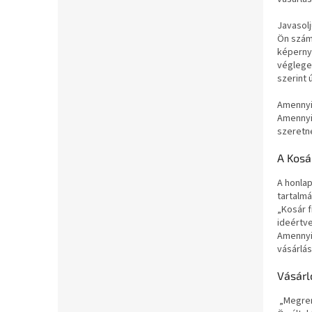
l
Javasolj
Ön számá
képerny
véglege
szerint 
Amennyib
Amennyib
szeretné
A Kosá
A honlap
tartalmá
„Kosár 
ideértve
Amennyib
vásárlás
Vásárl
„Megrend