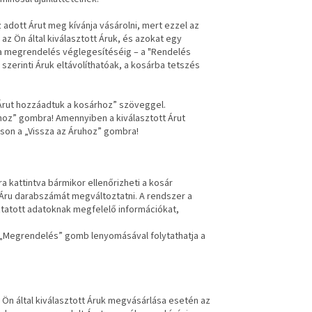
 adott Árut meg kívánja vásárolni, mert ezzel az
az Ön által kiválasztott Áruk, és azokat egy
 a megrendelés véglegesítéséig – a "Rendelés
erinti Áruk eltávolíthatóak, a kosárba tetszés
z Árut hozzáadtuk a kosárhoz” szöveggel.
hoz” gombra! Amennyiben a kiválasztott Árut
tson a „Vissza az Áruhoz” gombra!
a kattintva bármikor ellenőrizheti a kosár
 az Áru darabszámát megváltoztatni. A rendszer a
tatott adatoknak megfelelő információkat,
a „Megrendelés” gomb lenyomásával folytathatja a
Ön által kiválasztott Áruk megvásárlása esetén az