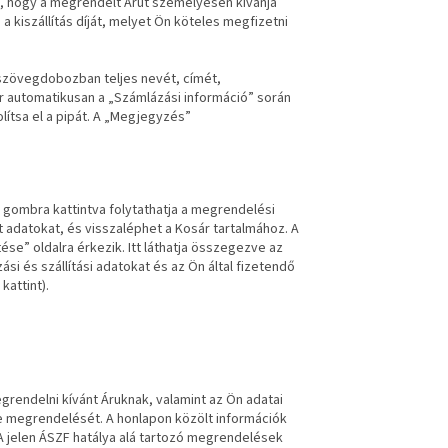
nie, hogy a megrendelt Árut személyesen kívánja
i a kiszállítás díját, melyet Ön köteles megfizetni
 szövegdobozban teljes nevét, címét,
r automatikusan a „Számlázási információ” során
olítsa el a pipát. A „Megjegyzés”
 gombra kattintva folytathatja a megrendelési
t adatokat, és visszaléphet a Kosár tartalmához. A
se” oldalra érkezik. Itt láthatja összegezve az
si és szállítási adatokat és az Ön által fizetendő
kattint).
rendelni kívánt Áruknak, valamint az Ön adatai
le megrendelését. A honlapon közölt információk
 jelen ÁSZF hatálya alá tartozó megrendelések