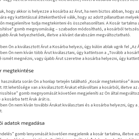
uk, hogy akkor is helyezze a kosárba az Árut, ha nem biztos abban, hogy az
ra egy kattintással áttekinthetővé válik, hogy az adott pillanatban melyek 
őn megjelenítve tudja megtekinteni és összehasonlítani. A Kosár tartalma
sítése" gomb megnyomásáig – szabadon módosítható, a kosárból tetszés sz
újabb Áruk helyezhetőek, illetve a kívánt darabszám megváltoztatható.
en Ön a kiválasztott Árut a Kosárba helyezi, úgy külön ablak ugrik fel „A
en Ön nem kíván több Árut kiválasztani, úgy kattintson a „Tovább a kosár
 ismét megnézni, vagy újabb Árut szeretne a kosárba helyezni, úgy kattin
r megtekintése
 használata során Ön a honlap tetején található „Kosár megtekintése” ikonr
t. Itt lehetősége van a kiválasztott Árukat eltávolítani a kosárból, illetve
frissítése” gomb megnyomását követően megjeleníti az Ön által megváltoz
 a kosárba tett Áruk árát is.
en Ön nem kíván további Árukat kiválasztani és a kosárba helyezni, úgy 
t.
ói adatok megadása
elés” gomb lenyomását követően megjelenik a kosár tartalma, illetve az 