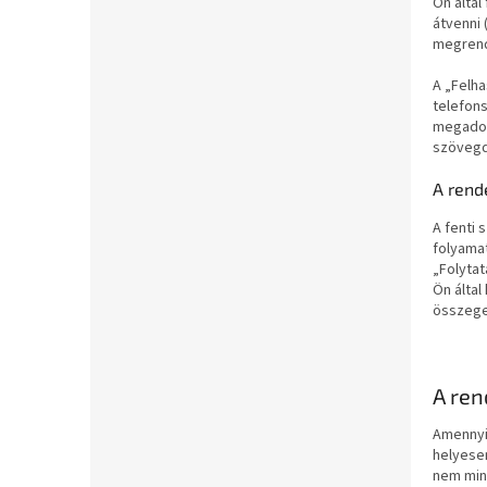
Ön által
átvenni 
megrend
A „Felh
telefon
megadott
szövegd
A rend
A fenti 
folyamat
„Folytat
Ön által
összeget
A ren
Amennyib
helyese
nem min