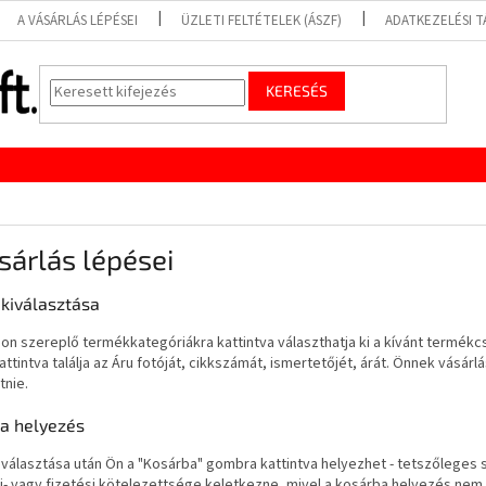
A VÁSÁRLÁS LÉPÉSEI
ÜZLETI FELTÉTELEK (ÁSZF)
ADATKEZELÉSI 
KERESÉS
sárlás lépései
 kiválasztása
on szereplő termékkategóriákra kattintva választhatja ki a kívánt termékc
attintva találja az Áru fotóját, cikkszámát, ismertetőjét, árát. Önnek vásárl
tnie.
a helyezés
iválasztása után Ön a "Kosárba" gombra kattintva helyezhet - tetszőleges 
i- vagy fizetési kötelezettsége keletkezne, mivel a kosárba helyezés nem 