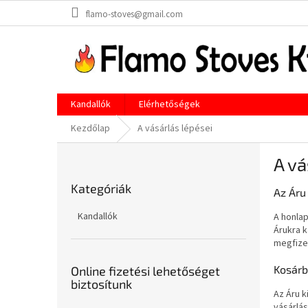
Ugrás
flamo-stoves@gmail.com
a
fő
tartalomhoz
Kandallók
Elérhetőségek
Kezdőlap
A vásárlás lépései
O
A vá
l
Kategóriák
d
Kategóriák
átugrása
Az Áru
a
l
Kandallók
A honlap
s
Árukra k
ó
megfize
p
Kosárb
a
Online fizetési lehetőséget
biztosítunk
n
Az Áru k
e
vásárlás