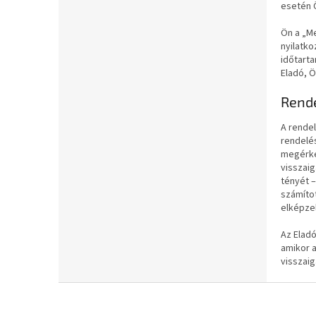
esetén 
Ön a „
Me
nyilatko
időtarta
Eladó, Ö
Rende
A rende
rendelés
megérkez
visszaig
tényét –
számítot
elképze
Az Eladó
amikor a
visszaig
L
á