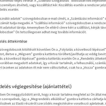
 fizetendő teljes vételár. A „Szállítási szolgáltatás” dobozban kell bejelöl
(személyes átvétel), vagy kiszállítást kér. Kiszállítás esetén a rendszer jelz
elés esetén.
asználói adatok” szövegdobozban e-mail címét, a „Számlázási információ”
számát tudja megadni. A ”Szállítási információ” szövegdobozban a rendsze
 adatokat tárolja. Amennyiben Ön eltérő címre kéri a szállítást, kérjük táv
obozban” Ön tetszőlegesen adhat meg további információt.
elés áttekintése
szövegdobozok kitöltését követően Ön a „Folytatás a következő lépéssel”
ot, illetve a „Mégsem” gombra kattintva törölheti/javíthatja az eddig bevit
ás a következő lépéssel” gombra kattintás esetén Ön a „Rendelés áttekinté
 korábban megadott adatokat, így a Kosár tartalmát, a felhasználói, számlázá
 (ezeken az adatokon itt már nem változtathat, csak ha a „Vissza” gombra 
delés véglegesítése (ajánlattétel)
en Ön meggyőződött arról, hogy a kosár tartalma megfelel az Ön által meg
n szerepelnek, úgy a „
Megrendelés elküldése
” gombra kattintva zárhatja 
ősülnek az Eladó részéről szerződés megkötésére vonatkozó ajánlatnak. A