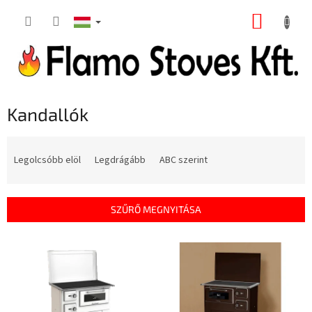
Ugrás
KOSÁR
a
fő
tartalomhoz
Kandallók
T
e
Legolcsóbb elöl
Legdrágább
ABC szerint
r
m
é
SZŰRŐ MEGNYITÁSA
k
e
T
k
e
r
r
e
m
n
é
d