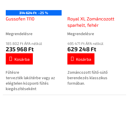
314 624 Ft
–25 %
Gussofen 1110
Royal XL Zománcozott
sparhelt, fehér
Megrendelésre
Megrendelésre
A
A
termék
termék
185 802 Ft ÁFA nélkül
495 471 Ft ÁFA nélkül
átlagos
átlagos
235 968 Ft
629 248 Ft
értékelése
értékelése
5-
5-
Kosárba
Kosárba
ből
ből
5,0
5,0
Fűtésre
Zománcozott fűtő-sütő
csillag.
csillag.
tervezték lakótérbe vagy az
berendezés klasszikus
elégtelen központi fűtés
formában.
kiegészítéseként