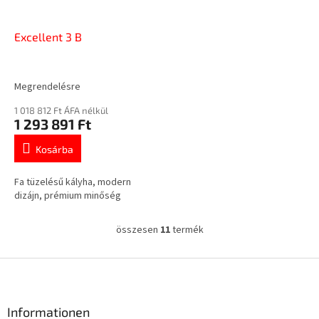
Excellent 3 B
Megrendelésre
1 018 812 Ft ÁFA nélkül
1 293 891 Ft
Kosárba
Fa tüzelésű kályha, modern
dizájn, prémium minőség
összesen
11
termék
L
i
s
L
t
á
a
b
i
l
Informationen
r