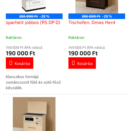
k
e
e
z
k
265 000 Ft
–28 %
265 000 Ft
–28 %
é
l
sparhelt jobbos (RS DP D)
Tischofen, Omas Herd
s
i
e
s
Raktáron
Raktáron
A
A
t
termék
termék
á
149 606 Ft ÁFA nélkül
149 606 Ft ÁFA nélkül
átlagos
átlagos
190 000 Ft
190 000 Ft
j
értékelése
értékelése
a
5-
5-
Kosárba
Kosárba
ből
ből
3,8
4,5
Klasszikus formájú
csillag.
csillag.
zománcozott fűtő és sütő-főző
készülék.