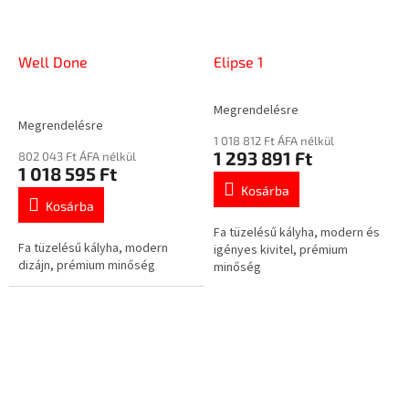
Well Done
Elipse 1
Megrendelésre
A
Megrendelésre
termék
1 018 812 Ft ÁFA nélkül
átlagos
1 293 891 Ft
802 043 Ft ÁFA nélkül
értékelése
1 018 595 Ft
5-
Kosárba
ből
Kosárba
3,8
Fa tüzelésű kályha, modern és
csillag.
Fa tüzelésű kályha, modern
igényes kivitel, prémium
dizájn, prémium minőség
minőség