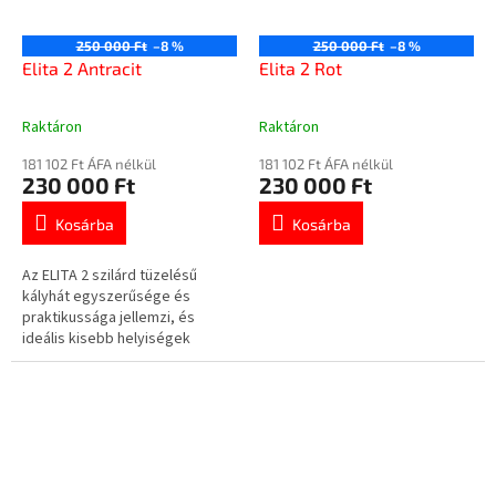
250 000 Ft
–8 %
250 000 Ft
–8 %
Elita 2 Antracit
Elita 2 Rot
Raktáron
Raktáron
A
A
termék
termék
181 102 Ft ÁFA nélkül
181 102 Ft ÁFA nélkül
átlagos
átlagos
230 000 Ft
230 000 Ft
értékelése
értékelése
5-
5-
Kosárba
Kosárba
ből
ből
4,0
5,0
Az ELITA 2 szilárd tüzelésű
csillag.
csillag.
kályhát egyszerűsége és
praktikussága jellemzi, és
ideális kisebb helyiségek
hatékony fűtésére.