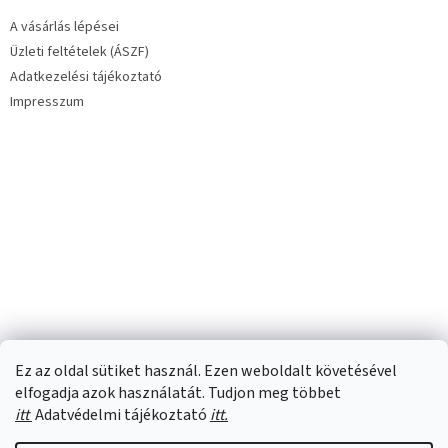
é
á
A vásárlás lépései
c
n
Üzleti feltételek (ÁSZF)
y
í
Adatkezelési tájékoztató
t
Impresszum
á
s
e
l
e
m
e
i
Ez az oldal sütiket használ. Ezen weboldalt követésével
elfogadja azok használatát. Tudjon meg többet
itt
Adatvédelmi tájékoztató
itt.