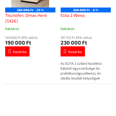
265 000 Ft
–28 %
250 000 Ft
–8 %
Tischofen, Omas Herd
Elita 2 Weiss
(592€)
Raktáron
Raktáron
A
A
termék
termék
149 606 Ft ÁFA nélkül
181 102 Ft ÁFA nélkül
átlagos
átlagos
190 000 Ft
230 000 Ft
értékelése
értékelése
5-
5-
Kosárba
Kosárba
ből
ből
4,5
5,0
Az ELITA 2 szilárd tüzelésű
csillag.
csillag.
kályhát egyszerűsége és
praktikussága jellemzi, és
ideális kisebb helyiségek
hatékony fűtésére.