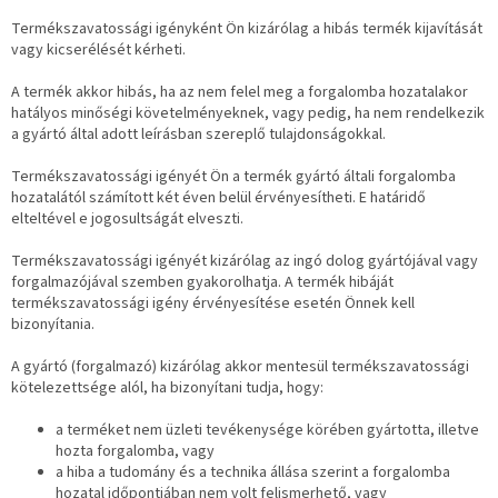
Termékszavatossági igényként Ön kizárólag a hibás termék kijavítását
vagy kicserélését kérheti.
A termék akkor hibás, ha az nem felel meg a forgalomba hozatalakor
hatályos minőségi követelményeknek, vagy pedig, ha nem rendelkezik
a gyártó által adott leírásban szereplő tulajdonságokkal.
Termékszavatossági igényét Ön a termék gyártó általi forgalomba
hozatalától számított két éven belül érvényesítheti. E határidő
elteltével e jogosultságát elveszti.
Termékszavatossági igényét kizárólag az ingó dolog gyártójával vagy
forgalmazójával szemben gyakorolhatja. A termék hibáját
termékszavatossági igény érvényesítése esetén Önnek kell
bizonyítania.
A gyártó (forgalmazó) kizárólag akkor mentesül termékszavatossági
kötelezettsége alól, ha bizonyítani tudja, hogy:
a terméket nem üzleti tevékenysége körében gyártotta, illetve
hozta forgalomba, vagy
a hiba a tudomány és a technika állása szerint a forgalomba
hozatal időpontjában nem volt felismerhető, vagy