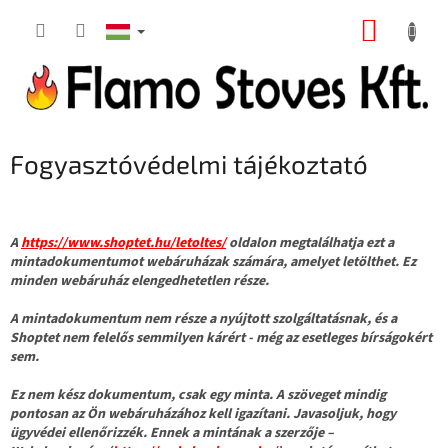
Ugrás
KOSÁR
a
fő
tartalomhoz
Fogyasztóvédelmi tájékoztató
A
https://www.shoptet.hu/letoltes/
oldalon megtalálhatja ezt a
mintadokumentumot webáruházak számára, amelyet letölthet. Ez
minden webáruház elengedhetetlen része.
A mintadokumentum nem része a nyújtott szolgáltatásnak, és a
Shoptet nem felelős semmilyen kárért - még az esetleges bírságokért
sem.
Ez nem kész dokumentum, csak egy minta. A szöveget mindig
pontosan az Ön webáruházához kell igazítani. Javasoljuk, hogy
ügyvédei ellenőrizzék. Ennek a mintának a szerzője –