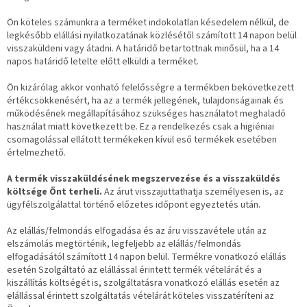
Ön köteles számunkra a terméket indokolatlan késedelem nélkül, de
legkésőbb elállási nyilatkozatának közlésétől számított 14 napon belül
visszaküldeni vagy átadni. A határidő betartottnak minősül, ha a 14
napos határidő letelte előtt elküldi a terméket.
Ön kizárólag akkor vonható felelősségre a termékben bekövetkezett
értékcsökkenésért, ha az a termék jellegének, tulajdonságainak és
működésének megállapításához szükséges használatot meghaladó
használat miatt következett be. Ez a rendelkezés csak a higiéniai
csomagolással ellátott termékeken kívül eső termékek esetében
értelmezhető.
A termék visszaküldésének megszervezése és a visszaküldés
költsége Önt terheli.
Az árut visszajuttathatja személyesen is, az
ügyfélszolgálattal történő előzetes időpont egyeztetés után.
Az elállás/felmondás elfogadása és az áru visszavétele után az
elszámolás megtörténik, legfeljebb az elállás/felmondás
elfogadásától számított 14 napon belül. Termékre vonatkozó elállás
esetén Szolgáltató az elállással érintett termék vételárát és a
kiszállítás költségét is, szolgáltatásra vonatkozó elállás esetén az
elállással érintett szolgáltatás vételárát köteles visszatéríteni az