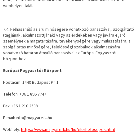
módjáról további információkat a fenti link használatával elérhető
webhelyen talál.
7.4. Felhasználó az áru minőségére vonatkozó panaszával, Szolgáltató
(tagjának, alkalmazottjának) vagy az érdekében vagy javára eljáró
személynek a magatartására, tevékenységére vagy mulasztására, a
szolgáltatás minőségére, felelősségi szabályok alkalmazására
vonatkozó határon átnyúló panaszával az Európai Fogyasztói
Központhoz
Európai Fogyasztói Központ
Postacím: 1440 Budapest Pf. 1.
Telefon: +36 1 896 7747
Fax: +36 1 210 2538
E-mail: info@magyarefk.hu
Webhely:
https://www.magyarefk.hu/hu/elerhetosegek.html