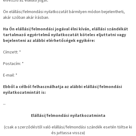
elveszíti az elállási jogát.
Ön elállási/felmondási nyilatkozatát bármilyen módon bejelentheti,
akár szóban akár írásban.
Ha Ön elállási/felmondási jogával élni kíván, elállási szándékát
tartalmazó egyértelmű nyilatkozatát köteles eljuttatni vagy
bejelenteni az alábbi elérhetőségek
egyikére:
Címzett: *
Postacím: *
E-mail: *
Ebből a célból felhasználhatja az alábbi elállási/felmondási
nyilatkozatmintát is:
--
Elállási/felmondási nyilatkozatminta
(csak a szerződéstől való elállási/felmondási szándék esetén töltse ki
és juttassa vissza)