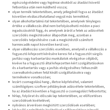
egészségvédelmi vagy higiéniai okokból az átadást követő
felbontása után nem küldhető vissza;
olyan termék tekintetében, amely jellegénél fogva az átadást
követően elválaszthatatlanul vegyül más termékkel;
olyan alkoholtartalmú ital tekintetében, amelynek tényleges
értéke a vállalkozás által nem befolyásolható módon a piaci
ingadozásoktól függ, és amelynek áráról a felek az adásvételi
szerződés megkötésekor állapodtak meg, azonban a
szerződés teljesítésére csak a megkötéstől számított
harmincadik napot követően kerül sor;
olyan vállalkozási szerződés esetében, amelynél a vállalkozás a
fogyasztó kifejezett kérésére keresi fel a fogyasztót sürgős
javítási vagy karbantartási munkálatok elvégzése céljából,
kivéve ha a fogyasztó által kifejezetten kért szolgáltatásokon
és a karbantartás vagy a javítás elvégzéséhez felhasznált
cserealkatrészeken felül kínált szolgáltatásokra vagy
termékekre vonatkozóan;
lezárt csomagolású hang-, illetve képfelvétel, valamint
számítógépes szoftver példányának adásvétele tekintetében,
ha az átadást követően a fogyasztó a csomagolást felbontotta;
hírlap, folyóirat és időszaki lap tekintetében, az előfizetéses
szerződések kivételével;
nyilvános árverésen megkötött szerződések esetében;
lakáscélú szolgáltatás kivételével szállásnyújtásra irányuló