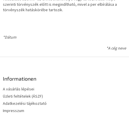
szerinti törvényszék előtt is megindítható, mivel a per elbírálása a
törvényszék hatáskörébe tartozik.
*Dátum
*A cég neve
L
á
b
l
Informationen
é
A vásárlás lépései
c
Üzleti feltételek (ÁSZF)
Adatkezelési tájékoztató
Impresszum