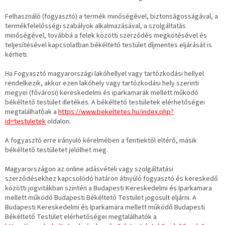
Felhasználó (fogyasztó) a termék minőségével, biztonságosságával, a
termékfelelősségi szabályok alkalmazásával, a szolgáltatás
minőségével, továbbá a felek közötti szerződés megkötésével és
teljesítésével kapcsolatban békéltető testület díjmentes eljárását is
kérheti.
Ha Fogyasztó magyarországi lakóhellyel vagy tartózkodási hellyel
rendelkezik, akkor ezen lakóhely vagy tartózkodási hely szerinti
megyei (fővárosi) kereskedelmi és iparkamarák mellett működő
békéltető testület illetékes. A békéltető testületek elérhetőségei
megtalálhatóak a
https://www.bekeltetes.hu/index.php?
id=testuletek
oldalon.
A fogyasztó erre irányuló kérelmében a fentiektől eltérő, másik
békéltető testületet jelölhet meg.
Magyarországon az online adásvételi vagy szolgáltatási
szerződésekhez kapcsolódó határon átnyúló fogyasztó és kereskedő
közötti jogvitákban szintén a Budapesti Kereskedelmi és Iparkamara
mellett működő Budapesti Békéltető Testület jogosult eljárni. A
Budapesti Kereskedelmi és Iparkamara mellett működő Budapesti
Békéltető Testület elérhetőségei megtalálhatók a