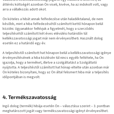
áttérés költségét azonban Ön viseli, kivéve, ha az indokolt volt, vagy
arra a vállalkozás adott okot.
Ön köteles a hibát annak felfedezése után haladéktalanul, de nem
később, mint a hiba felfedezésétől számított kettő hónapon belül
közölni. Ugyanakkor felhívjuk a figyelmét, hogy a szerződés
teljesítésétől számított két éves elévülési határidőn túl
kellékszavatossági jogait már nem érvényesítheti. Használt dolog
esetén ez a határidő egy év.
A teljesítéstől számított hat hónapon belül a kellékszavatossági igénye
érvényesítésének a hiba közlésén túl nincs egyéb feltétele, ha Ön
igazolja, hogy a terméket, illetve a szolgáltatást a Szolgáltató
nyújtotta. A teljesítéstől számított hat hónap eltelte után azonban már
Ön köteles bizonyítani, hogy az Ön által felismert hiba már a teljesítés
időpontjában is megvolt.
4. Termékszavatosság
Ingó dolog (termék) hibája esetén Ön – választása szerint – 3. pontban
meghatározott jogát vagy termékszavatossági igényt érvényesíthet.