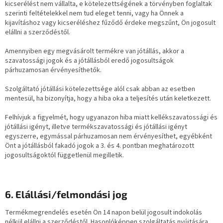
kicserélést nem vállalta, e kötelezettségének a törvényben foglaltak
szerinti feltételekkel nem tud eleget tenni, vagy ha Önnek a
kijavításhoz vagy kicseréléshez fűződő érdeke megszűnt, Ön jogosult
elállni a szerződéstől.
Amennyiben egy megvásárolt termékre van jótállás, akkor a
szavatossági jogok és a jótállásból eredő jogosultságok
párhuzamosan érvényesíthetők.
Szolgáltató jótállási kötelezettsége alól csak abban az esetben
mentesül, ha bizonyítja, hogy a hiba oka a teljesítés után keletkezett.
Felhívjuk a figyelmét, hogy ugyanazon hiba miatt kellékszavatossági és
jótállási igényt, illetve termékszavatossági és jótállási igényt
egyszerre, egymással párhuzamosan nem érvényesíthet, egyébként
Önt a jótállásból fakadó jogok a 3. és 4. pontban meghatározott
jogosultságoktól függetlenül megilletik.
6. Elállási/felmondási jog
Termékmegrendelés esetén Ön 14 napon belül jogosult indokolás
nélkül elállni a szerződéstől. Hasonlóképpen szolgáltatás nyújtására