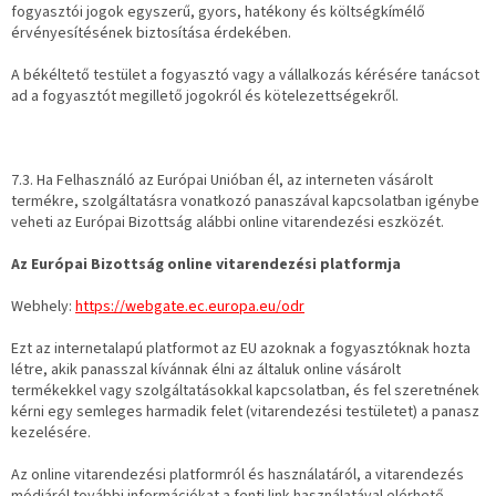
fogyasztói jogok egyszerű, gyors, hatékony és költségkímélő
érvényesítésének biztosítása érdekében.
A békéltető testület a fogyasztó vagy a vállalkozás kérésére tanácsot
ad a fogyasztót megillető jogokról és kötelezettségekről.
7.3. Ha Felhasználó az Európai Unióban él, az interneten vásárolt
termékre, szolgáltatásra vonatkozó panaszával kapcsolatban igénybe
veheti az Európai Bizottság alábbi online vitarendezési eszközét.
Az Európai Bizottság online vitarendezési platformja
Webhely:
https://webgate.ec.europa.eu/odr
Ezt az internetalapú platformot az EU azoknak a fogyasztóknak hozta
létre, akik panasszal kívánnak élni az általuk online vásárolt
termékekkel vagy szolgáltatásokkal kapcsolatban, és fel szeretnének
kérni egy semleges harmadik felet (vitarendezési testületet) a panasz
kezelésére.
Az online vitarendezési platformról és használatáról, a vitarendezés