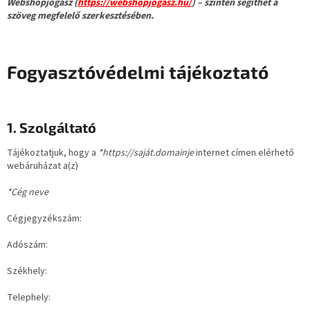
Webshopjogász (
https://webshopjogasz.hu/
) – szintén segíthet a
szöveg megfelelő szerkesztésében.
Fogyasztóvédelmi tájékoztató
1. Szolgáltató
Tájékoztatjuk, hogy a
*https://saját.domainje
internet címen elérhető
webáruházat a(z)
*Cég neve
Cégjegyzékszám:
Adószám:
Székhely:
Telephely: