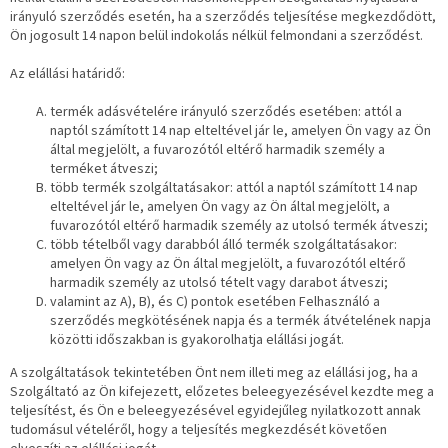
irányuló szerződés esetén, ha a szerződés teljesítése megkezdődött,
Ön jogosult 14 napon belül indokolás nélkül felmondani a szerződést.
Az elállási határidő:
termék adásvételére irányuló szerződés esetében: attól a
naptól számított 14 nap elteltével jár le, amelyen Ön vagy az Ön
által megjelölt, a fuvarozótól eltérő harmadik személy a
terméket átveszi;
több termék szolgáltatásakor: attól a naptól számított 14 nap
elteltével jár le, amelyen Ön vagy az Ön által megjelölt, a
fuvarozótól eltérő harmadik személy az utolsó termék átveszi;
több tételből vagy darabból álló termék szolgáltatásakor:
amelyen Ön vagy az Ön által megjelölt, a fuvarozótól eltérő
harmadik személy az utolsó tételt vagy darabot átveszi;
valamint az A), B), és C) pontok esetében Felhasználó a
szerződés megkötésének napja és a termék átvételének napja
közötti időszakban is gyakorolhatja elállási jogát.
A szolgáltatások tekintetében Önt nem illeti meg az elállási jog, ha a
Szolgáltató az Ön kifejezett, előzetes beleegyezésével kezdte meg a
teljesítést, és Ön e beleegyezésével egyidejűleg nyilatkozott annak
tudomásul vételéről, hogy a teljesítés megkezdését követően