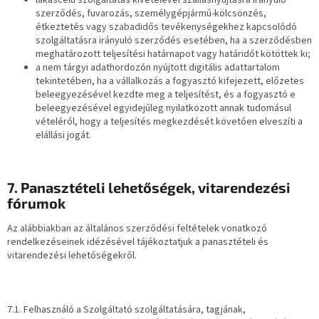
szerződés, fuvarozás, személygépjármű-kölcsönzés,
étkeztetés vagy szabadidős tevékenységekhez kapcsolódó
szolgáltatásra irányuló szerződés esetében, ha a szerződésben
meghatározott teljesítési határnapot vagy határidőt kötöttek ki;
a nem tárgyi adathordozón nyújtott digitális adattartalom
tekintetében, ha a vállalkozás a fogyasztó kifejezett, előzetes
beleegyezésével kezdte meg a teljesítést, és a fogyasztó e
beleegyezésével egyidejűleg nyilatkozott annak tudomásul
vételéről, hogy a teljesítés megkezdését követően elveszíti a
elállási jogát.
7. Panasztételi lehetőségek, vitarendezési
fórumok
Az alábbiakban az általános szerződési feltételek vonatkozó
rendelkezéseinek idézésével tájékoztatjuk a panasztételi és
vitarendezési lehetőségekről.
7.1. Felhasználó a Szolgáltató szolgáltatására, tagjának,