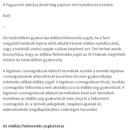
A fogyasztó aláírása (kizárólag papíron tett nyilatkozat esetén):
Kelt:
--
Ön határidőben gyakorolja elállási/felmondási jogát, ha a fent
megjelölt határidő lejárta előtt elküldi írásbeli elállási nyilatkozatát,
vagy a határidő utolsó napján szóban bejelenti azt. Önt terheli annak
bizonyítása, hogy az elállási/felmondási jogát az itt írtaknak megfelelő
módon és határidőben gyakorolta.
A higiéniai csomagolással ellátott termékek esetén a termék higiéniai
csomagolásának eltávolítását követően Ön nem gyakorolhatja
indokolás nélküli elállási jogát. A higiéniai csomagoláson kívüli, további
csomagolás felbontása nem akadályozza az elállási jog gyakorlását. A
higiéniai csomagolással ellátott termékeken kívül eső termékek
esetében az elállási jog gyakorlását nem zárja ki a felbontott
csomagolás és a termék jellegének, tulajdonságainak és
működésének megállapításához szükséges használat.
Az elállás/felmondás joghatásai