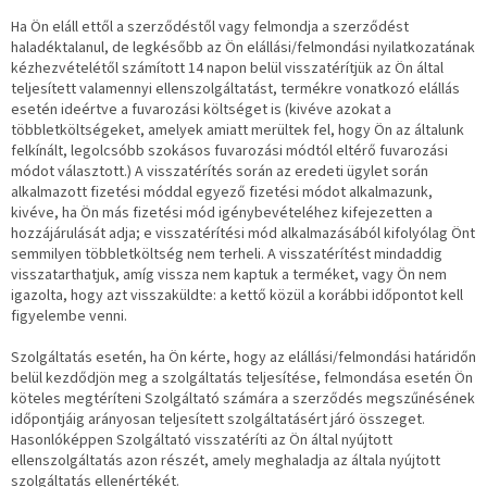
Ha Ön eláll ettől a szerződéstől vagy felmondja a szerződést
haladéktalanul, de legkésőbb az Ön elállási/felmondási nyilatkozatának
kézhezvételétől számított 14 napon belül visszatérítjük az Ön által
teljesített valamennyi ellenszolgáltatást, termékre vonatkozó elállás
esetén ideértve a fuvarozási költséget is (kivéve azokat a
többletköltségeket, amelyek amiatt merültek fel, hogy Ön az általunk
felkínált, legolcsóbb szokásos fuvarozási módtól eltérő fuvarozási
módot választott.) A visszatérítés során az eredeti ügylet során
alkalmazott fizetési móddal egyező fizetési módot alkalmazunk,
kivéve, ha Ön más fizetési mód igénybevételéhez kifejezetten a
hozzájárulását adja; e visszatérítési mód alkalmazásából kifolyólag Önt
semmilyen többletköltség nem terheli. A visszatérítést mindaddig
visszatarthatjuk, amíg vissza nem kaptuk a terméket, vagy Ön nem
igazolta, hogy azt visszaküldte: a kettő közül a korábbi időpontot kell
figyelembe venni.
Szolgáltatás esetén, ha Ön kérte, hogy az elállási/felmondási határidőn
belül kezdődjön meg a szolgáltatás teljesítése, felmondása esetén Ön
köteles megtéríteni Szolgáltató számára a szerződés megszűnésének
időpontjáig arányosan teljesített szolgáltatásért járó összeget.
Hasonlóképpen Szolgáltató visszatéríti az Ön által nyújtott
ellenszolgáltatás azon részét, amely meghaladja az általa nyújtott
szolgáltatás ellenértékét.