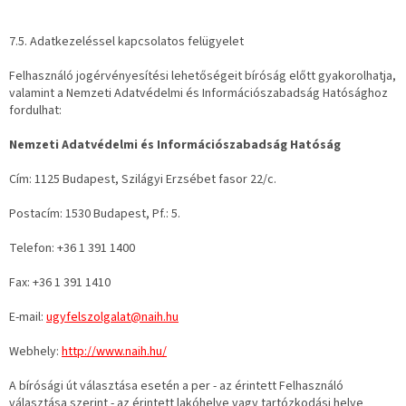
7.5. Adatkezeléssel kapcsolatos felügyelet
Felhasználó jogérvényesítési lehetőségeit bíróság előtt gyakorolhatja,
valamint a Nemzeti Adatvédelmi és Információszabadság Hatósághoz
fordulhat:
Nemzeti Adatvédelmi és Információszabadság Hatóság
Cím: 1125 Budapest, Szilágyi Erzsébet fasor 22/c.
Postacím: 1530 Budapest, Pf.: 5.
Telefon: +36 1 391 1400
Fax: +36 1 391 1410
E-mail:
ugyfelszolgalat@naih.hu
Webhely:
http://www.naih.hu/
A bírósági út választása esetén a per - az érintett Felhasználó
választása szerint - az érintett lakóhelye vagy tartózkodási helye