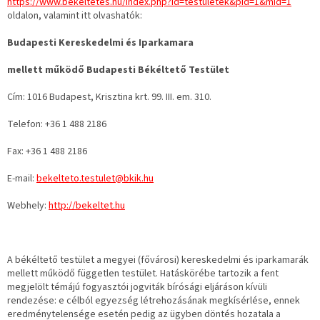
https://www.bekeltetes.hu/index.php?id=testuletek&pid=1&mid=1
oldalon, valamint itt olvashatók:
Budapesti Kereskedelmi és Iparkamara
mellett működő Budapesti Békéltető Testület
Cím: 1016 Budapest, Krisztina krt. 99. III. em. 310.
Telefon: +36 1 488 2186
Fax: +36 1 488 2186
E-mail:
bekelteto.testulet@bkik.hu
Webhely:
http://bekeltet.hu
A békéltető testület a megyei (fővárosi) kereskedelmi és iparkamarák
mellett működő független testület. Hatáskörébe tartozik a fent
megjelölt témájú fogyasztói jogviták bírósági eljáráson kívüli
rendezése: e célból egyezség létrehozásának megkísérlése, ennek
eredménytelensége esetén pedig az ügyben döntés hozatala a