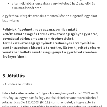
a termék hibája jogszabály vagy kötelező hatósági előírás
alkalmazásából ered.
A gyártónak (forgalmazónak) a mentesüléshez elegendő egy okot
bizonyítania.
Felhívjuk figyelmét, hogy ugyanazon hiba miatt
kellékszavatossági és termékszavatossági igényt egyszerre,
egymással párhuzamosan nem érvényesíthet.
Termékszavatossági igényének eredményes érvényesítése
esetén azonban a kicserélt termékre, illetve kijavított részre
vonatkozó kellékszavatossági igényét a gyártóval szemben
érvényesítheti.
5. Jótállás
5.1. Kötelező jótállás
Hibás teljesítés esetén a Polgári Törvénykönyvről szóló 2013. évi V.
törvény, az egyes tartós fogyasztási cikkekre vonatkozó kötelező
jótállásról szóló 151/2003. (IX. 22.) Korm. rendelet, a fogyasztó és