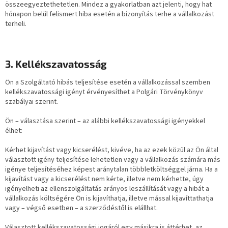
összeegyeztethetetlen. Mindez a gyakorlatban azt jelenti, hogy hat
hónapon belül felismert hiba esetén a bizonyítás terhe a vállalkozást
terheli.
3. Kellékszavatosság
Ön a Szolgáltató hibás teljesítése esetén a vállalkozással szemben
kellékszavatossági igényt érvényesíthet a Polgári Törvénykönyv
szabályai szerint.
Ön – választása szerint – az alábbi kellékszavatossági igényekkel
élhet:
Kérhet kijavítást vagy kicserélést, kivéve, ha az ezek közül az Ön által
választott igény teljesítése lehetetlen vagy a vállalkozás számára más
igénye teljesítéséhez képest aránytalan többletköltséggel járna. Ha a
kijavítást vagy a kicserélést nem kérte, illetve nem kérhette, úgy
igényelheti az ellenszolgáltatás arányos leszállítását vagy a hibát a
vállalkozás költségére Ön is kijavíthatja, illetve mással kijavíttathatja
vagy – végső esetben – a szerződéstől is elállhat.
Választott kellékszavatossági jogáról egy másikra is áttérhet, az