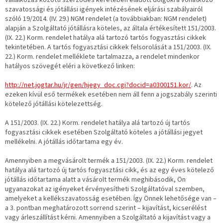
vállalkozás közötti szerződés keretében eladott dolgokra vonatkozó
szavatossági és jótállási igények intézésének eljárási szabályairól
szóló 19/2014. (IV. 29.) NGM rendelet (a továbbiakban: NGM rendelet)
alapján a Szolgáltató jótállásra köteles, az általa értékesített 151/2003.
(IX. 22.) Korm. rendelet hatálya alá tartozó tartós fogyasztási cikkek
tekintetében. A tartós fogyasztási cikkek felsorolását a 151/2003. (IX.
22.) Korm. rendelet melléklete tartalmazza, a rendelet mindenkor
hatályos szövegét eléri a következő linken:
http://net.jogtar.hu/jr/gen/hjegy_doc.cgi?docid=a0300151.kor/
. Az
ezeken kívül eső termékek esetében nem áll fenn a jogszabály szerinti
kötelező jótállási kötelezettség.
A 151/2003. (IX. 22.) Korm. rendelet hatálya alá tartozó új tartós
fogyasztási cikkek esetében Szolgáltató köteles a jótállási jegyet
mellékelni. A jótállás időtartama egy év.
Amennyiben a megvásárolt termék a 151/2003. (IX. 22.) Korm. rendelet
hatálya alá tartozó új tartós fogyasztási cikk, és az egy éves kötelező
jótállás időtartama alatt a vásárolt termék meghibásodik, Ön
ugyanazokat az igényeket érvényesítheti Szolgáltatóval szemben,
amelyeket a kellékszavatosság esetében. Így Önnek lehetősége van –
a 3. pontban meghatározott sorrend szerint – kijavítást, kicserélést
vagy árleszállítást kérni. Amennyiben a Szolgáltató a kijavítást vagy a