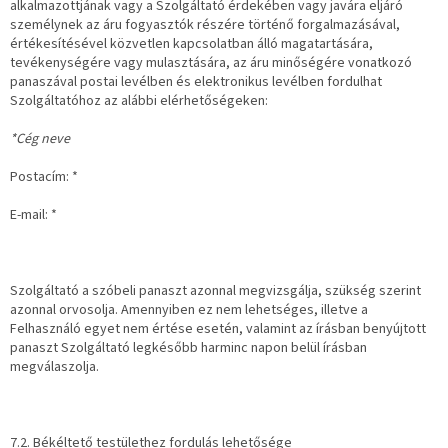
alkalmazottjának vagy a Szolgáltató érdekében vagy javára eljáró
személynek az áru fogyasztók részére történő forgalmazásával,
értékesítésével közvetlen kapcsolatban álló magatartására,
tevékenységére vagy mulasztására, az áru minőségére vonatkozó
panaszával postai levélben és elektronikus levélben fordulhat
Szolgáltatóhoz az alábbi elérhetőségeken:
*Cég neve
Postacím:
*
E-mail:
*
Szolgáltató a szóbeli panaszt azonnal megvizsgálja, szükség szerint
azonnal orvosolja. Amennyiben ez nem lehetséges, illetve a
Felhasználó egyet nem értése esetén, valamint az írásban benyújtott
panaszt Szolgáltató legkésőbb harminc napon belül írásban
megválaszolja.
7.2. Békéltető testülethez fordulás lehetősége