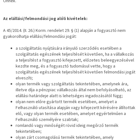
Önnek.
Az elállási/felmondási jog alóli kivételek:
A 45/2014. (II. 26.) Korm. rendelet 29. § (1) alapján a fogyasztó nem
gyakorolhatja elállási/felmondási jogát:
a szolgáltatás nyújtására irányuló szerződés esetében a
szolgáltatás egészének teljesítését követően, ha a vállalkozás
a teljesítést a fogyasztó kifejezett, előzetes beleegyezésével
kezdte meg, és a fogyasztó tudomásul vette, hogy a
szolgáltatás egészének teljesítését követően felmondási jogát
elveszíti;
olyan termék vagy szolgáltatás tekintetében, amelynek ára,
illetve díja a pénzpiac vállalkozás által nem befolyásolható, az
elállási határideje alatt is lehetséges ingadozásától függ;
olyan nem előre gyártott termék esetében, amelyet a
Felhasználó utasítása alapján vagy kifejezett kérésére állítottak
elő, vagy olyan termék esetében, amelyet egyértelműen a
Felhasználó személyére szabtak;
romlandó vagy minőségét rövid ideig megőrző termék
tekintetében;
olyan zárt csomagolású termék tekintetében, amely