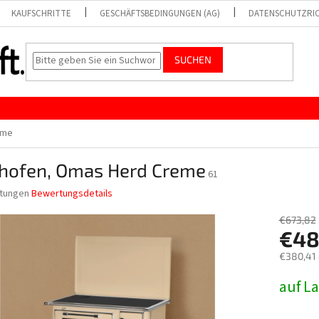
KAUFSCHRITTE
GESCHÄFTSBEDINGUNGEN (AG)
DATENSCHUTZRIC
SUCHEN
eme
chofen, Omas Herd Creme
61
tungen
Bewertungsdetails
nittliche
bewertung
€673,82
€48
€380,41
Verkaufs
auf L