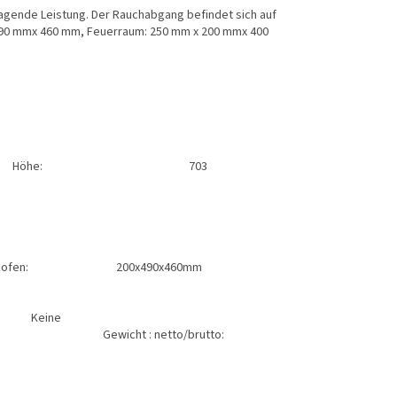
ragende Leistung. Der Rauchabgang befindet sich auf
 mm, Feuerraum: 250 mm x 200 mmx 400
ser: 120 mm
%
Creme
870 mm
703
m
478 mm
:
A
200x200x400mm
x490x460mm
sss: Keiner
g: Keine
o/brutto: