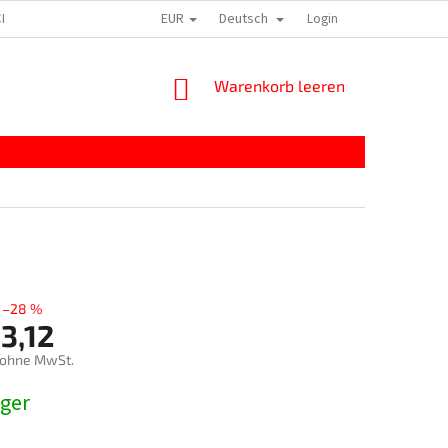
EUR
Deutsch
HTLINIE
IMPRESSZUM
Login
WARENKORB
Warenkorb leeren
–28 %
3,12
 ohne MwSt.
preis:
ager