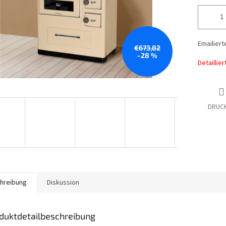
Emailiert
€673,82
–28 %
Detaillie
DRUC
hreibung
Diskussion
duktdetailbeschreibung