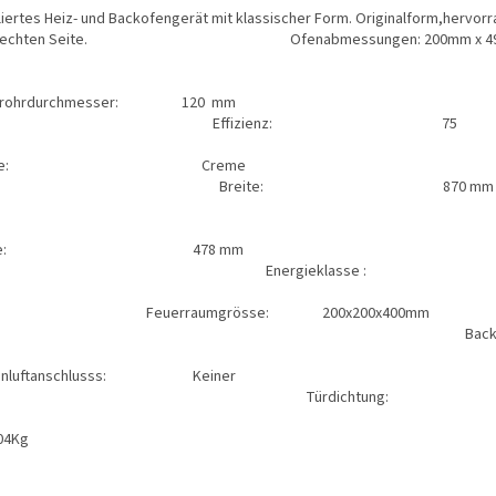
liertes Heiz- und Backofengerät mit klassischer Form. Originalform,hervor
 rechten Seite. Ofenabmessungen: 200mm x 490 mmx 460
uchrohrdurchmes
Effizienz: 75
Farbe: 
Breite: 
Höhe: 
m
Tiefe: 
Energieklasse 
euerraumgrösse: 
Backofen: 200
ußenluftanschlu
Türdichtun
Gewicht : nett
/104Kg