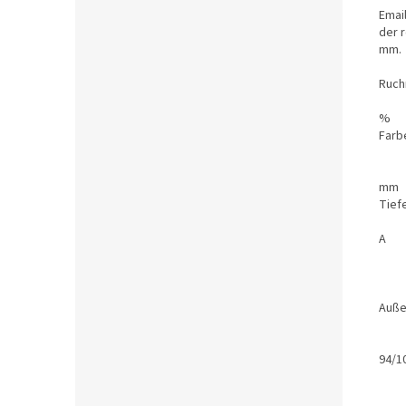
Emai
der
mm.
R
F
A
94