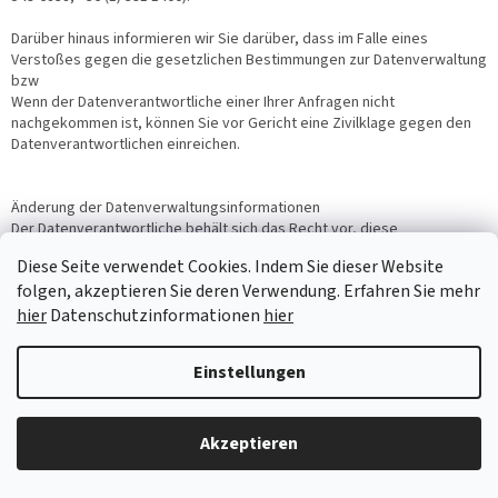
Darüber hinaus informieren wir Sie darüber, dass im Falle eines
Verstoßes gegen die gesetzlichen Bestimmungen zur Datenverwaltung
bzw
Wenn der Datenverantwortliche einer Ihrer Anfragen nicht
nachgekommen ist, können Sie vor Gericht eine Zivilklage gegen den
Datenverantwortlichen einreichen.
Änderung der Datenverwaltungsinformationen
Der Datenverantwortliche behält sich das Recht vor, diese
Datenverwaltungsinformationen in einer Weise darzustellen, die den
Diese Seite verwendet Cookies. Indem Sie dieser Website
Zweck und die Rechtsgrundlage der Datenverwaltung nicht
folgen, akzeptieren Sie deren Verwendung. Erfahren Sie mehr
beeinträchtigt
hier
Datenschutzinformationen
hier
modifizieren Sie es. Durch die Nutzung der Website nach Inkrafttreten
der Änderung akzeptieren Sie die geänderten
Einstellungen
Datenverwaltungsinformationen.
Wenn der Datenverantwortliche eine weitere Datenverarbeitung zu
Akzeptieren
einem anderen Zweck als dem Zweck ihrer Erhebung in Bezug auf die
gesammelten Daten anfordert