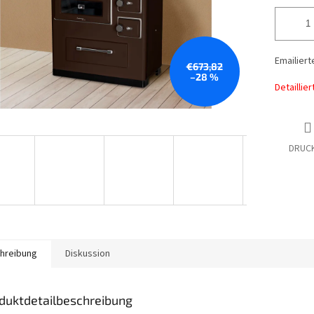
Emailiert
€673,82
–28 %
Detaillie
DRUC
hreibung
Diskussion
duktdetailbeschreibung