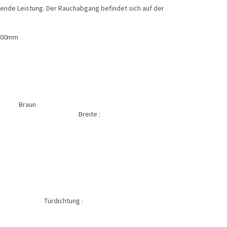
gende Leistung. Der Rauchabgang befindet sich auf der
 400mm
z: 75 %
Braun
e :
0mm
8mm
er
ung :
ine