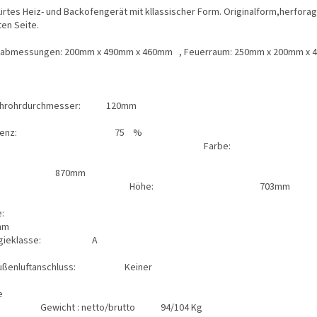
lirtes Heiz- und Backofengerät mit kllassischer Form. Originalform,herfora
ten Seite.
abmessungen: 200mm x 490mm x 460mm , Feuerraum: 250mm x 200mm x
chrohrdurchmesser: 120mm
Effizien
Farbe: 
Breit
87
Höhe: 703mm
Tiefe:
47
ergieklasse: A
ußenluftanschluss: Kein
Türdicht
Ke
icht : netto/brutto 94/104 Kg