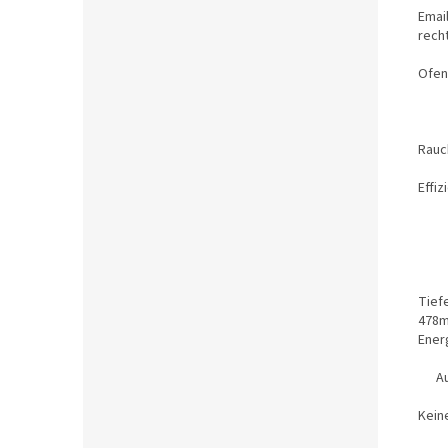
Emai
rech
Ofen
Rau
En
A
Gew