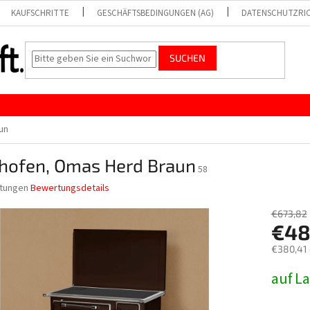
KAUFSCHRITTE
GESCHÄFTSBEDINGUNGEN (AG)
DATENSCHUTZRIC
SUCHEN
un
chofen, Omas Herd Braun
58
tungen
Bewertungsdetails
nittliche
bewertung
€673,82
€48
€380,41
Verkaufs
auf L