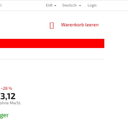
EUR
Deutsch
HTLINIE
IMPRESSZUM
Login
WARENKORB
Warenkorb leeren
–28 %
3,12
 ohne MwSt.
preis:
ager